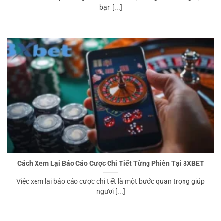
bạn [...]
Cách Xem Lại Báo Cáo Cược Chi Tiết Từng Phiên Tại 8XBET
Việc xem lại báo cáo cược chi tiết là một bước quan trọng giúp
người [...]