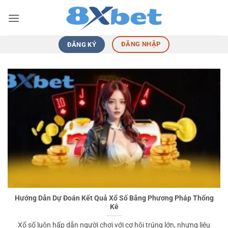
Bỏ
qua
nội
dung
ĐĂNG NHẬP
ĐĂNG KÝ
Hướng Dẫn Dự Đoán Kết Quả Xổ Số Bằng Phương Pháp Thống
Kê
Xổ số luôn hấp dẫn người chơi với cơ hội trúng lớn, nhưng liệu