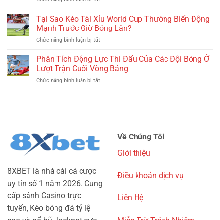
Vốn:
Kèo
Chiến
Không
World
Thuật
Tại Sao Kèo Tài Xỉu World Cup Thường Biến Động
Tất
Cup
Quản
Tay
Mạnh Trước Giờ Bóng Lăn?
2026
Lý
(All-
ở
Chức năng bình luận bị tắt
Vốn
In)
Tại
Fibonacci
Trong
Sao
Phân Tích Động Lực Thi Đấu Của Các Đội Bóng Ở
Áp
Giải
Kèo
Dụng
Lượt Trận Cuối Vòng Bảng
Đấu
Tài
Cho
World
ở
Chức năng bình luận bị tắt
Xỉu
Chuỗi
Cup
Phân
World
Trận
Tích
Cup
World
Động
Thường
Cup
Lực
Biến
2026
Thi
Động
Đấu
Mạnh
Về Chúng Tôi
Của
Trước
Các
Giờ
Giới thiệu
Đội
Bóng
Bóng
Lăn?
8XBET là nhà cái cá cược
Ở
Điều khoản dịch vụ
Lượt
uy tín số 1 năm 2026. Cung
Trận
cấp sảnh Casino trực
Liên Hệ
Cuối
Vòng
tuyến, Kèo bóng đá tỷ lệ
Bảng