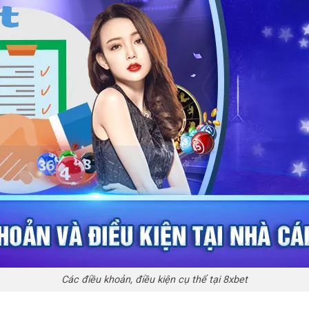
Các điều khoản, điều kiện cụ thể tại 8xbet