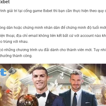
8xbet
ình giải trí tại cổng game 8xbet thì bạn cần thực hiện theo quy
công dân hoặc chứng minh nhân dân để chứng minh độ tuổi mớ
n thoại, địa chỉ email không liên kết bất cứ với account nào k
 trùng với nhau.
 có những chương trình ưu đãi dành cho thành viên mới. Tuy nhi
 thưởng thành công.