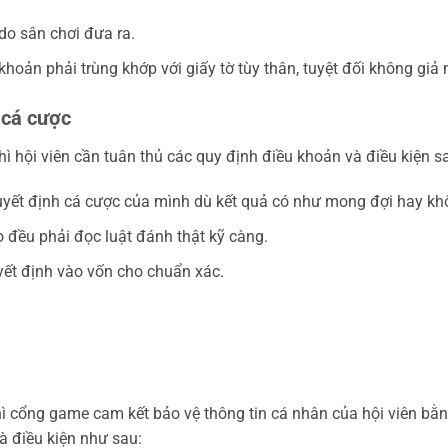
do sân chơi đưa ra.
khoản phải trùng khớp với giấy tờ tùy thân, tuyệt đối không gi
 cá cược
t thì hội viên cần tuân thủ các quy định điều khoản và điều kiện
 quyết định cá cược của mình dù kết quả có như mong đợi hay kh
o đều phải đọc luật đánh thật kỹ càng.
uyết định vào vốn cho chuẩn xác.
thì cổng game cam kết bảo vệ thông tin cá nhân của hội viên bằ
à điều kiện như sau: