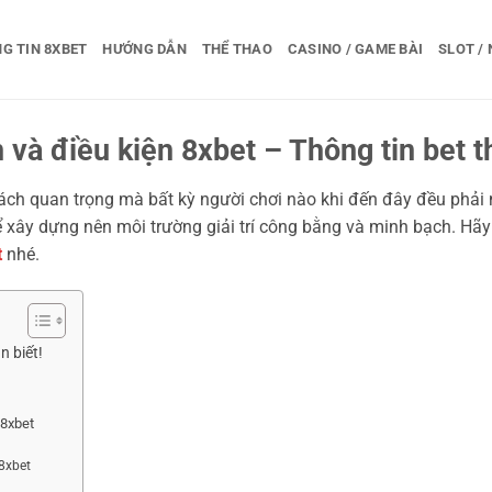
G TIN 8XBET
HƯỚNG DẪN
THỂ THAO
CASINO / GAME BÀI
SLOT /
và điều kiện 8xbet – Thông tin bet thu
 sách quan trọng mà bất kỳ người chơi nào khi đến đây đều phả
ể xây dựng nên môi trường giải trí công bằng và minh bạch. Hã
t
nhé.
n biết!
 8xbet
 8xbet