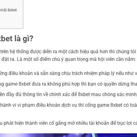
 mãi 8xbet
bet là gì?
trên hệ thống được diễn ra một cách hiệu quả hơn thì chúng tô
đặt ra. Là một số điểm chú ý quan trọng mà hội viên cần nắm:
hững điều khoản và sẵn sàng chịu trách nhiệm pháp lý nếu như v
g game 8xbet đưa ra không phù hợp thì bạn có quyền dừng tham 
ền đầy đủ thông tin về chính xác để 8xbet mau chóng xác minh, 
ó hành vi vi phạm điều khoản dịch vụ thì cổng game 8xbet có to
ếu phát hiện thành viên cố gắng mở nhiều tài khoản để trục lợi c