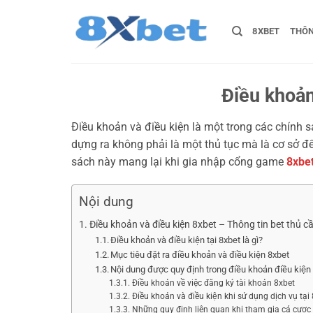
Bỏ
qua
8XBET
THÔN
nội
dung
Điều khoản 
Điều khoản và điều kiện là một trong các chính
dựng ra không phải là một thủ tục mà là cơ sở đ
sách này mang lại khi gia nhập cổng game
8xbe
Nội dung
Điều khoản và điều kiện 8xbet – Thông tin bet thủ cầ
Điều khoản và điều kiện tại 8xbet là gì?
Mục tiêu đặt ra điều khoản và điều kiện 8xbet
Nội dung được quy định trong điều khoản điều kiện
Điều khoản về việc đăng ký tài khoản 8xbet
Điều khoản và điều kiện khi sử dụng dịch vụ tại
Những quy định liên quan khi tham gia cá cược