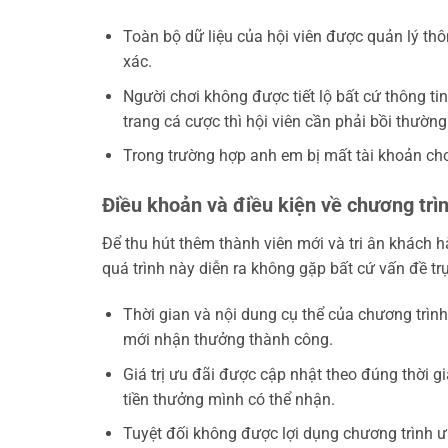
Toàn bộ dữ liệu của hội viên được quản lý th
xác.
Người chơi không được tiết lộ bất cứ thông t
trang cá cược thì hội viên cần phải bồi thườn
Trong trường hợp anh em bị mất tài khoản cho
Điều khoản và điều kiện về chương trì
Để thu hút thêm thành viên mới và tri ân khách 
quá trình này diễn ra không gặp bất cứ vấn đề t
Thời gian và nội dung cụ thể của chương trình
mới nhận thưởng thành công.
Giá trị ưu đãi được cập nhật theo đúng thời gi
tiền thưởng mình có thể nhận.
Tuyệt đối không được lợi dụng chương trình ưu