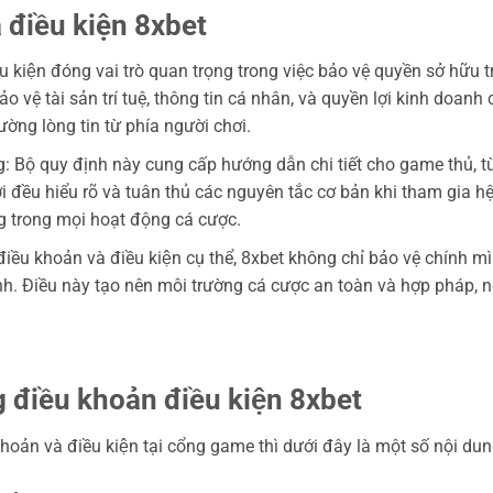
 điều kiện 8xbet
̀u kiện đóng vai trò quan trọng trong việc bảo vệ quyền sở hữu t
 vệ tài sản trí tuệ, thông tin cá nhân, và quyền lợi kinh doanh 
ng lòng tin từ phía người chơi.
: Bộ quy định này cung cấp hướng dẫn chi tiết cho game thủ, t
i đều hiểu rõ và tuân thủ các nguyên tắc cơ bản khi tham gia h
ng trong mọi hoạt động cá cược.
điều khoản và điều kiện cụ thể, 8xbet không chỉ bảo vệ chính 
h. Điều này tạo nên môi trường cá cược an toàn và hợp pháp, nơ
 điều khoản điều kiện 8xbet
ản và điều kiện tại cổng game thì dưới đây là một số nội dung