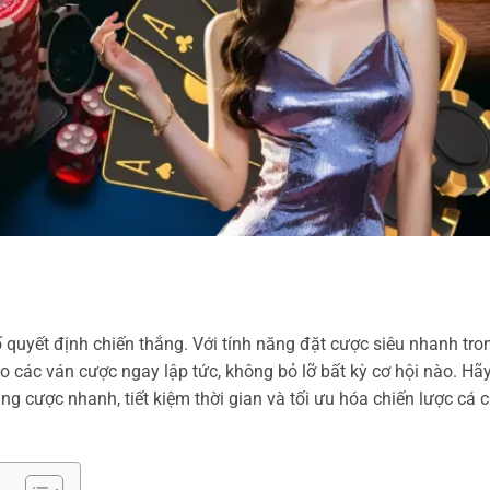
tố quyết định chiến thắng. Với tính năng đặt cược siêu nhanh tro
o các ván cược ngay lập tức, không bỏ lỡ bất kỳ cơ hội nào. Hã
g cược nhanh, tiết kiệm thời gian và tối ưu hóa chiến lược cá 