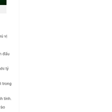
hú vị
ận đấu
hi tỷ
i trong
h tính.
vào