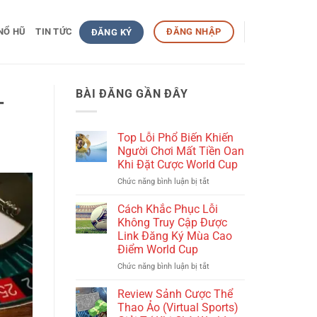
ĐĂNG NHẬP
 NỔ HŨ
TIN TỨC
ĐĂNG KÝ
BÀI ĐĂNG GẦN ĐÂY
T
Top Lỗi Phổ Biến Khiến
Người Chơi Mất Tiền Oan
Khi Đặt Cược World Cup
ở
Chức năng bình luận bị tắt
Top
Lỗi
Cách Khắc Phục Lỗi
Phổ
Không Truy Cập Được
Biến
Link Đăng Ký Mùa Cao
Khiến
Điểm World Cup
Người
Chơi
ở
Chức năng bình luận bị tắt
Mất
Cách
Tiền
Khắc
Review Sảnh Cược Thể
Oan
Phục
Thao Ảo (Virtual Sports)
Khi
Lỗi