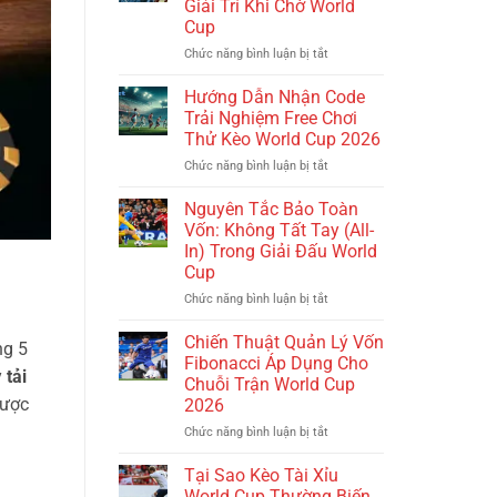
Giải Trí Khi Chờ World
Đặt
Không
Cup
Cược
Truy
World
Cập
ở
Chức năng bình luận bị tắt
Cup
Được
Review
Link
Sảnh
Hướng Dẫn Nhận Code
Đăng
Cược
Trải Nghiệm Free Chơi
Ký
Thể
Thử Kèo World Cup 2026
Mùa
Thao
Cao
ở
Chức năng bình luận bị tắt
Ảo
Điểm
Hướng
(Virtual
World
Dẫn
Sports)
Nguyên Tắc Bảo Toàn
Cup
Nhận
Giải
Vốn: Không Tất Tay (All-
Code
Trí
In) Trong Giải Đấu World
Trải
Khi
Cup
Nghiệm
Chờ
Free
World
ở
Chức năng bình luận bị tắt
Chơi
Cup
Nguyên
Thử
Tắc
Chiến Thuật Quản Lý Vốn
ng 5
Kèo
Bảo
Fibonacci Áp Dụng Cho
World
Toàn
y
tải
Chuỗi Trận World Cup
Cup
Vốn:
cược
2026
2026
Không
Tất
ở
Chức năng bình luận bị tắt
Tay
Chiến
(All-
Thuật
Tại Sao Kèo Tài Xỉu
In)
Quản
World Cup Thường Biến