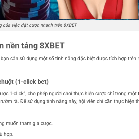
 của việc đặt cược nhanh trên 8XBET
ên nền tảng 8XBET
, bạn cần sử dụng một số tính năng đặc biệt được tích hợp trên 
huột (1-click bet)
c 1-click”, cho phép người chơi thực hiện cược chỉ trong một 
ườm rà. Để sử dụng tính năng này, hội viên chỉ cần thực hiện t
ang muốn tham gia cược.
ù hợp.