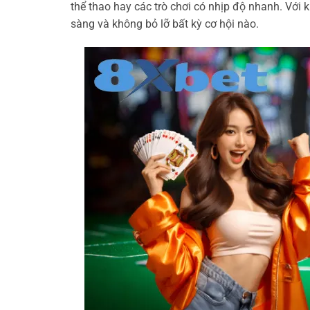
thể thao hay các trò chơi có nhịp độ nhanh. Với 
sàng và không bỏ lỡ bất kỳ cơ hội nào.