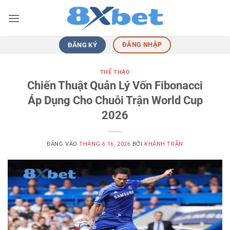
Bỏ
qua
nội
dung
ĐĂNG NHẬP
ĐĂNG KÝ
THỂ THAO
Chiến Thuật Quản Lý Vốn Fibonacci
Áp Dụng Cho Chuỗi Trận World Cup
2026
ĐĂNG VÀO
THÁNG 6 16, 2026
BỞI
KHÁNH TRẦN