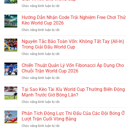
Lỗi
Tiền
ở
Chức năng bình luận bị tắt
Không
Oan
Review
Truy
Khi
Sảnh
Hướng Dẫn Nhận Code Trải Nghiệm Free Chơi Thử
Cập
Đặt
Cược
Được
Kèo World Cup 2026
Cược
Thể
Link
World
ở
Chức năng bình luận bị tắt
Thao
Đăng
Cup
Hướng
Ảo
Ký
Dẫn
Nguyên Tắc Bảo Toàn Vốn: Không Tất Tay (All-In)
(Virtual
Mùa
Nhận
Sports)
Trong Giải Đấu World Cup
Cao
Code
Giải
Điểm
ở
Chức năng bình luận bị tắt
Trải
Trí
World
Nguyên
Nghiệm
Khi
Cup
Tắc
Chiến Thuật Quản Lý Vốn Fibonacci Áp Dụng Cho
Free
Chờ
Bảo
Chơi
Chuỗi Trận World Cup 2026
World
Toàn
Thử
Cup
ở
Chức năng bình luận bị tắt
Vốn:
Kèo
Chiến
Không
World
Thuật
Tại Sao Kèo Tài Xỉu World Cup Thường Biến Động
Tất
Cup
Quản
Tay
Mạnh Trước Giờ Bóng Lăn?
2026
Lý
(All-
ở
Chức năng bình luận bị tắt
Vốn
In)
Tại
Fibonacci
Trong
Sao
Phân Tích Động Lực Thi Đấu Của Các Đội Bóng Ở
Áp
Giải
Kèo
Dụng
Lượt Trận Cuối Vòng Bảng
Đấu
Tài
Cho
World
ở
Chức năng bình luận bị tắt
Xỉu
Chuỗi
Cup
Phân