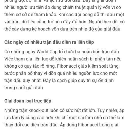
phong độ, đội hình và lịch sử đối đầu. Đây là giai đoạn
nhiều người ưu tiên áp dụng chiến thuật quản lý vốn vì có
thêm cơ sở để tham khảo. Khi các đội bóng đã thi đấu một
vài trận, dữ liệu cũng trở nên đầy đủ hơn. Người theo dõi có
thể xây dựng kế hoạch vốn dựa trên nhịp độ của giải đấu.
Các ngày có nhiều trận đấu diễn ra liên tiếp
Có những ngày World Cup tổ chức ba hoặc bốn trận đấu.
Việc tham gia liên tục dễ khiến ngân sách bị phân tán nếu
không có quy tắc rõ ràng. Fibonacci giúp kiểm soát từng
bước phân bổ thay vì dồn quá nhiều nguồn lực cho một
trận đấu duy nhất. Đây là cách giúp duy trì sự ổn định
trong suốt giải đấu.
Giai đoạn loại trực tiếp
Những trận knock-out luôn có sức hút rất lớn. Tuy nhiên, áp
lực tâm lý cũng cao hơn khi chỉ một sai lầm nhỏ có thể làm
thay đổi cục diện trận đấu. Áp dụng Fibonacci trong giai