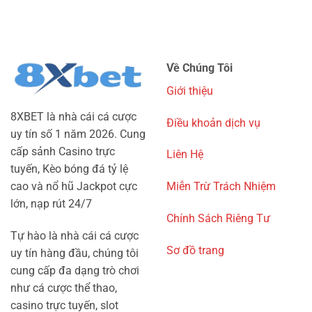
World
Trận
Tích
Cup
World
Động
Thường
Cup
Lực
Biến
2026
Thi
Động
Đấu
Mạnh
Về Chúng Tôi
Của
Trước
Các
Giờ
Giới thiệu
Đội
Bóng
Bóng
Lăn?
8XBET là nhà cái cá cược
Ở
Điều khoản dịch vụ
Lượt
uy tín số 1 năm 2026. Cung
Trận
cấp sảnh Casino trực
Liên Hệ
Cuối
Vòng
tuyến, Kèo bóng đá tỷ lệ
Bảng
Miễn Trừ Trách Nhiệm
cao và nổ hũ Jackpot cực
lớn, nạp rút 24/7
Chính Sách Riêng Tư
Tự hào là nhà cái cá cược
Sơ đồ trang
uy tín hàng đầu, chúng tôi
cung cấp đa dạng trò chơi
như cá cược thể thao,
casino trực tuyến, slot