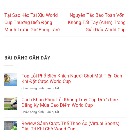
Tại Sao Kèo Tài Xỉu World
Nguyên Tắc Bảo Toàn Vốn:
Cup Thường Biến Động
Không Tất Tay (All-In) Trong
Mạnh Trước Giờ Bóng Lăn?
Giải Đấu World Cup
BÀI ĐĂNG GẦN ĐÂY
Top Lỗi Phổ Biến Khiến Người Chơi Mất Tiền Oan
Khi Đặt Cược World Cup
ở
Chức năng bình luận bị tắt
Top
Lỗi
Cách Khắc Phục Lỗi Không Truy Cập Được Link
Phổ
Đăng Ký Mùa Cao Điểm World Cup
Biến
ở
Chức năng bình luận bị tắt
Khiến
Cách
Người
Khắc
Review Sảnh Cược Thể Thao Ảo (Virtual Sports)
Chơi
Phục
Mất
Giải Trí Khi Chờ World Cup