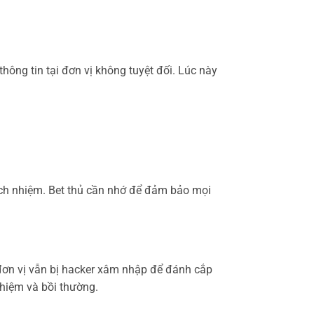
ông tin tại đơn vị không tuyệt đối. Lúc này
h nhiệm. Bet thủ cần nhớ để đảm bảo mọi
 đơn vị vẫn bị hacker xâm nhập để đánh cắp
 nhiệm và bồi thường.