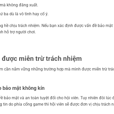
ạ mà không đăng xuất.
ứ ba dù là vô tình hay cố ý.
g hề chịu trách nhiệm. Nếu bạn xác định được vấn đề bảo mật th
h hỗ trợ người chơi.
i được miễn trừ trách nhiệm
 em cần nắm vững những trường hợp mà mình được miễn trừ trác
o bảo mật không kín
 bảo mật và an toàn tuyệt đối cho hội viên. Tuy nhiên đôi lúc
ng tin do phía cổng game thì hội viên sẽ được đơn vị chịu trách