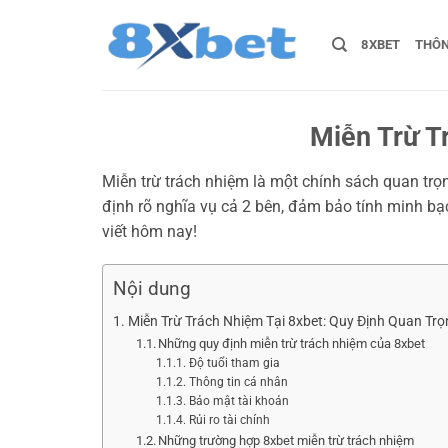
Bỏ
qua
8XBET
THÔN
nội
dung
Miễn Trừ T
Miễn trừ trách nhiệm là một chính sách quan tr
định rõ nghĩa vụ cả 2 bên, đảm bảo tính minh b
viết hôm nay!
Nội dung
Miễn Trừ Trách Nhiệm Tại 8xbet: Quy Định Quan Tr
Những quy định miễn trừ trách nhiệm của 8xbet
Độ tuổi tham gia
Thông tin cá nhân
Bảo mật tài khoản
Rủi ro tài chính
Những trường hợp 8xbet miễn trừ trách nhiệm