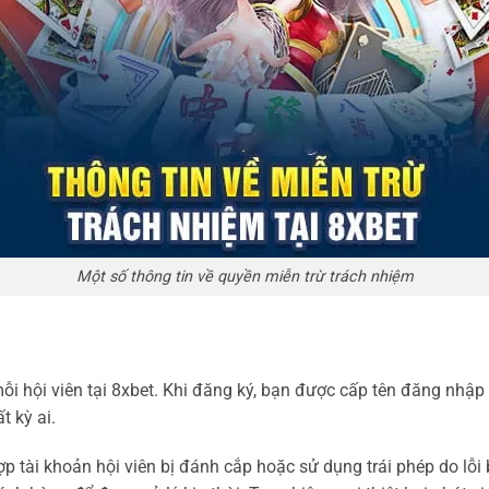
Một số thông tin về quyền miễn trừ trách nhiệm
mỗi hội viên tại 8xbet. Khi đăng ký, bạn được cấp tên đăng nhậ
t kỳ ai.
ợp tài khoản hội viên bị đánh cắp hoặc sử dụng trái phép do lỗi