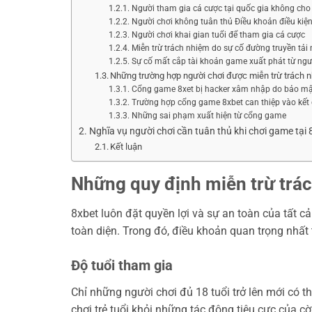
Người tham gia cá cược tại quốc gia không ch
Người chơi không tuân thủ Điều khoản điều ki
Người chơi khai gian tuổi để tham gia cá cược
Miễn trừ trách nhiệm do sự cố đường truyền tả
Sự cố mất cắp tài khoản game xuất phát từ ngươ
Những trường hợp người chơi được miễn trừ trách 
Cổng game 8xet bị hacker xâm nhập do bảo mậ
Trường hợp cổng game 8xbet can thiệp vào kết
Những sai phạm xuất hiện từ cổng game
Nghĩa vụ người chơi cần tuân thủ khi chơi game tại 
Kết luận
Những quy định miễn trừ trá
8xbet luôn đặt quyền lợi và sự an toàn của tất c
toàn diện. Trong đó, điều khoản quan trọng nhất 
Độ tuổi tham gia
Chỉ những người chơi đủ 18 tuổi trở lên mới có 
chơi trẻ tuổi khỏi những tác động tiêu cực của cờ