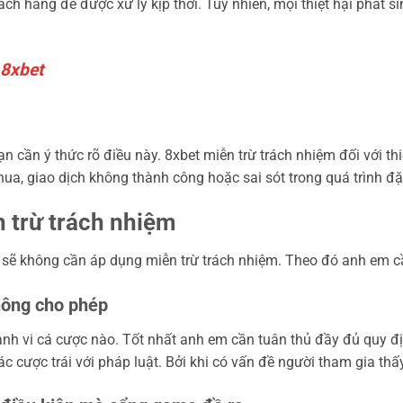
ch hàng để được xử lý kịp thời. Tuy nhiên, mọi thiệt hại phát s
 8xbet
ạn cần ý thức rõ điều này. 8xbet miễn trừ trách nhiệm đối với thi
hua, giao dịch không thành công hoặc sai sót trong quá trình đặ
 trừ trách nhiệm
sẽ không cần áp dụng miễn trừ trách nhiệm. Theo đó anh em cầ
không cho phép
ành vi cá cược nào. Tốt nhất anh em cần tuân thủ đầy đủ quy 
cược trái với pháp luật. Bởi khi có vấn đề người tham gia thấ