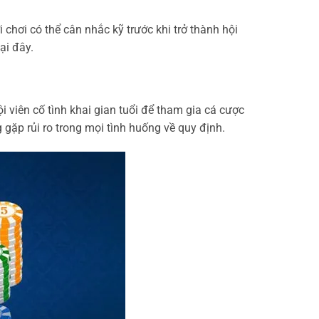
chơi có thể cân nhắc kỹ trước khi trở thành hội
tại đây.
 viên cố tình khai gian tuổi để tham gia cá cược
g gặp rủi ro trong mọi tình huống về quy định.