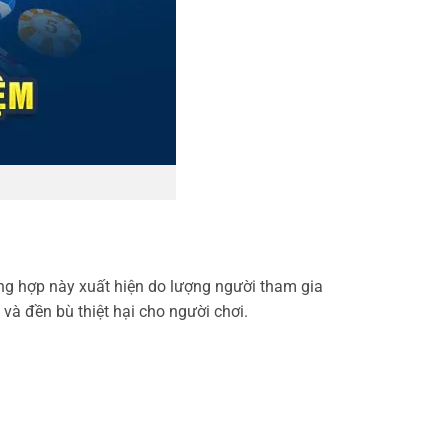
ng hợp này xuất hiện do lượng người tham gia
và đền bù thiệt hại cho người chơi.