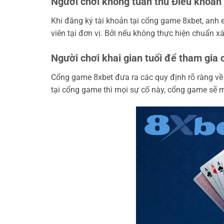
Người chơi không tuân thủ Điều khoản
Khi đăng ký tài khoản tại cổng game 8xbet, anh e
viên tại đơn vị. Bởi nếu không thực hiện chuẩn xác
Người chơi khai gian tuổi để tham gia 
Cổng game 8xbet đưa ra các quy định rõ ràng về 
tại cổng game thì mọi sự cố này, cổng game sẽ 