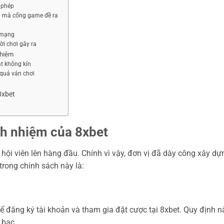
o phép
ện mà cổng game đề ra
i mạng
̀i chơi gây ra
nhiệm
t không kín
 quả ván chơi
8xbet
ch nhiệm của 8xbet
ả hội viên lên hàng đầu. Chính vì vậy, đơn vị đã dày công xây d
trong chính sách này là:
thể đăng ký tài khoản và tham gia đặt cược tại 8xbet. Quy định
 bạc.