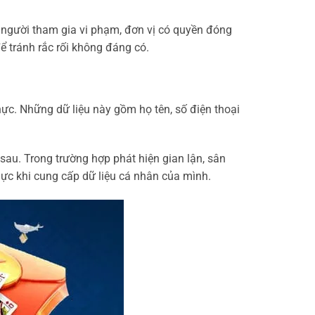
n người tham gia vi phạm, đơn vị có quyền đóng
để tránh rắc rối không đáng có.
thực. Những dữ liệu này gồm họ tên, số điện thoại
sau. Trong trường hợp phát hiện gian lận, sân
thực khi cung cấp dữ liệu cá nhân của mình.