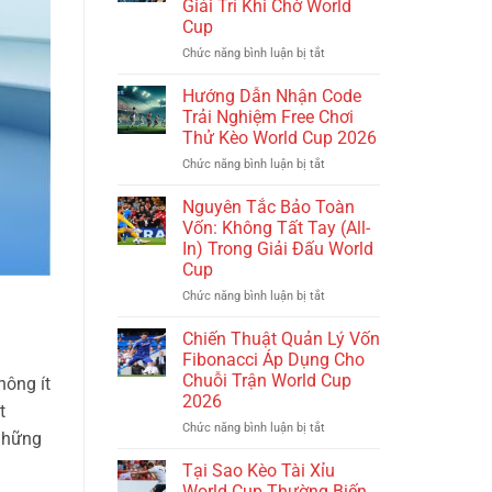
Giải Trí Khi Chờ World
Đặt
Không
Cup
Cược
Truy
World
Cập
ở
Chức năng bình luận bị tắt
Cup
Được
Review
Link
Sảnh
Hướng Dẫn Nhận Code
Đăng
Cược
Trải Nghiệm Free Chơi
Ký
Thể
Thử Kèo World Cup 2026
Mùa
Thao
Cao
ở
Chức năng bình luận bị tắt
Ảo
Điểm
Hướng
(Virtual
World
Dẫn
Sports)
Nguyên Tắc Bảo Toàn
Cup
Nhận
Giải
Vốn: Không Tất Tay (All-
Code
Trí
In) Trong Giải Đấu World
Trải
Khi
Cup
Nghiệm
Chờ
Free
World
ở
Chức năng bình luận bị tắt
Chơi
Cup
Nguyên
Thử
Tắc
Chiến Thuật Quản Lý Vốn
Kèo
Bảo
Fibonacci Áp Dụng Cho
World
Toàn
Chuỗi Trận World Cup
hông ít
Cup
Vốn:
2026
2026
Không
t
Tất
ở
Chức năng bình luận bị tắt
 những
Tay
Chiến
(All-
Thuật
Tại Sao Kèo Tài Xỉu
In)
Quản
World Cup Thường Biến