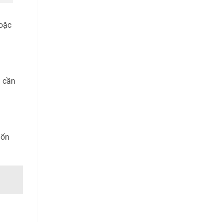
hoặc
u cần
 ổn