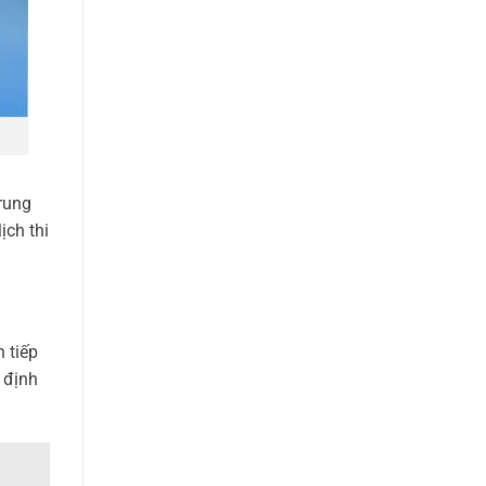
trung
ịch thi
 tiếp
 định