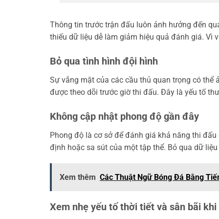
Thông tin trước trận đấu luôn ảnh hưởng đến quá
thiếu dữ liệu dễ làm giảm hiệu quả đánh giá. Vì v
Bỏ qua tình hình đội hình
Sự vắng mặt của các cầu thủ quan trọng có thể ản
được theo dõi trước giờ thi đấu. Đây là yếu tố th
Không cập nhật phong độ gần đây
Phong độ là cơ sở để đánh giá khả năng thi đấu
định hoặc sa sút của một tập thể. Bỏ qua dữ liệu
Xem thêm
Các Thuật Ngữ Bóng Đá Bằng Ti
Xem nhẹ yếu tố thời tiết và sân bãi khi