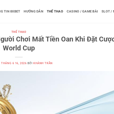
G TIN 8XBET
HƯỚNG DẪN
THỂ THAO
CASINO / GAME BÀI
SLOT /
THỂ THAO
Người Chơi Mất Tiền Oan Khi Đặt Cượ
World Cup
O
THÁNG 6 16, 2026
BỞI
KHÁNH TRẦN