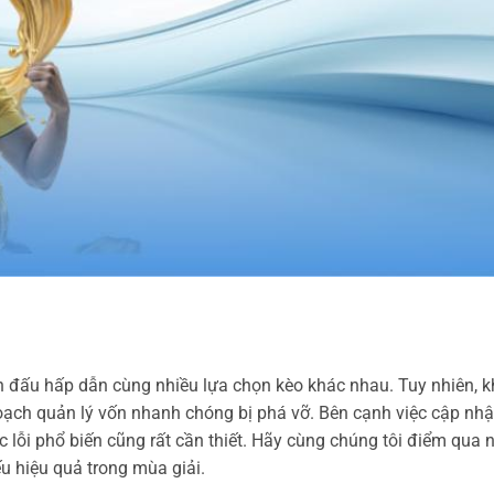
đấu hấp dẫn cùng nhiều lựa chọn kèo khác nhau. Tuy nhiên, k
oạch quản lý vốn nhanh chóng bị phá vỡ. Bên cạnh việc cập nhậ
ác lỗi phổ biến cũng rất cần thiết. Hãy cùng chúng tôi điểm qua
u hiệu quả trong mùa giải.