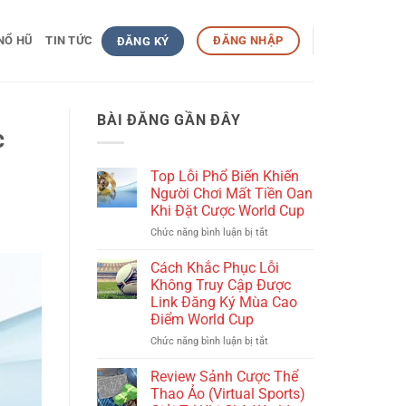
ĐĂNG NHẬP
 NỔ HŨ
TIN TỨC
ĐĂNG KÝ
BÀI ĐĂNG GẦN ĐÂY
c
Top Lỗi Phổ Biến Khiến
Người Chơi Mất Tiền Oan
Khi Đặt Cược World Cup
ở
Chức năng bình luận bị tắt
Top
Lỗi
Cách Khắc Phục Lỗi
Phổ
Không Truy Cập Được
Biến
Link Đăng Ký Mùa Cao
Khiến
Điểm World Cup
Người
Chơi
ở
Chức năng bình luận bị tắt
Mất
Cách
Tiền
Khắc
Review Sảnh Cược Thể
Oan
Phục
Thao Ảo (Virtual Sports)
Khi
Lỗi