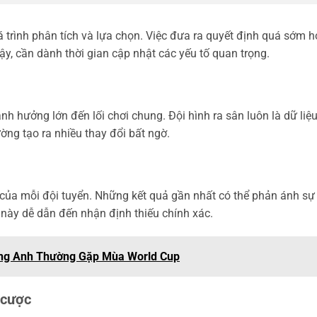
 trình phân tích và lựa chọn. Việc đưa ra quyết định quá sớm 
ậy, cần dành thời gian cập nhật các yếu tố quan trọng.
h hưởng lớn đến lối chơi chung. Đội hình ra sân luôn là dữ liệ
ường tạo ra nhiều thay đổi bất ngờ.
 của mỗi đội tuyển. Những kết quả gần nhất có thể phản ánh sự
 này dễ dẫn đến nhận định thiếu chính xác.
ếng Anh Thường Gặp Mùa World Cup
 cược