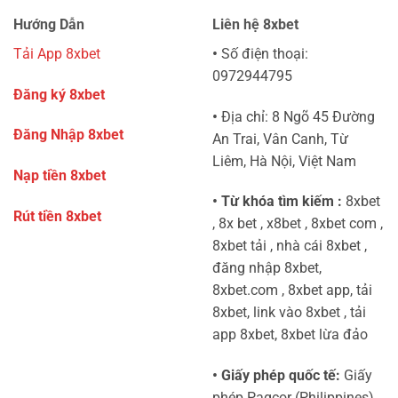
Hướng Dẫn
Liên hệ 8xbet
Tải App 8xbet
•
Số điện thoại:
0972944795
Đăng ký 8xbet
•
Địa chỉ: 8 Ngõ 45 Đường
Đăng Nhập 8xbet
An Trai, Vân Canh, Từ
Liêm, Hà Nội, Việt Nam
Nạp tiền 8xbet
• Từ khóa tìm kiếm :
8xbet
Rút tiền 8xbet
, 8x bet , x8bet , 8xbet com ,
8xbet tải , nhà cái 8xbet ,
đăng nhập 8xbet,
8xbet.com , 8xbet app, tải
8xbet, link vào 8xbet , tải
app 8xbet, 8xbet lừa đảo
• Giấy phép quốc tế:
Giấy
phép Pagcor (Philippines),