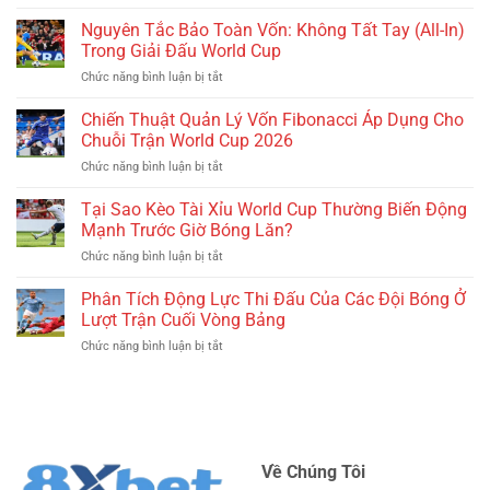
Hướng
Ảo
Ký
Dẫn
Nguyên Tắc Bảo Toàn Vốn: Không Tất Tay (All-In)
(Virtual
Mùa
Nhận
Sports)
Trong Giải Đấu World Cup
Cao
Code
Giải
Điểm
ở
Chức năng bình luận bị tắt
Trải
Trí
World
Nguyên
Nghiệm
Khi
Cup
Tắc
Chiến Thuật Quản Lý Vốn Fibonacci Áp Dụng Cho
Free
Chờ
Bảo
Chơi
Chuỗi Trận World Cup 2026
World
Toàn
Thử
Cup
ở
Chức năng bình luận bị tắt
Vốn:
Kèo
Chiến
Không
World
Thuật
Tại Sao Kèo Tài Xỉu World Cup Thường Biến Động
Tất
Cup
Quản
Tay
Mạnh Trước Giờ Bóng Lăn?
2026
Lý
(All-
ở
Chức năng bình luận bị tắt
Vốn
In)
Tại
Fibonacci
Trong
Sao
Phân Tích Động Lực Thi Đấu Của Các Đội Bóng Ở
Áp
Giải
Kèo
Dụng
Lượt Trận Cuối Vòng Bảng
Đấu
Tài
Cho
World
ở
Chức năng bình luận bị tắt
Xỉu
Chuỗi
Cup
Phân
World
Trận
Tích
Cup
World
Động
Thường
Cup
Lực
Biến
2026
Thi
Động
Đấu
Mạnh
Về Chúng Tôi
Của
Trước