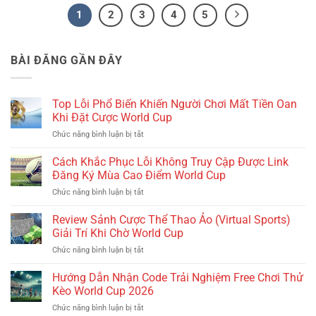
1
2
3
4
5
BÀI ĐĂNG GẦN ĐÂY
Top Lỗi Phổ Biến Khiến Người Chơi Mất Tiền Oan
Khi Đặt Cược World Cup
ở
Chức năng bình luận bị tắt
Top
Lỗi
Cách Khắc Phục Lỗi Không Truy Cập Được Link
Phổ
Đăng Ký Mùa Cao Điểm World Cup
Biến
ở
Chức năng bình luận bị tắt
Khiến
Cách
Người
Khắc
Review Sảnh Cược Thể Thao Ảo (Virtual Sports)
Chơi
Phục
Mất
Giải Trí Khi Chờ World Cup
Lỗi
Tiền
ở
Chức năng bình luận bị tắt
Không
Oan
Review
Truy
Khi
Sảnh
Hướng Dẫn Nhận Code Trải Nghiệm Free Chơi Thử
Cập
Đặt
Cược
Được
Kèo World Cup 2026
Cược
Thể
Link
World
ở
Chức năng bình luận bị tắt
Thao
Đăng
Cup