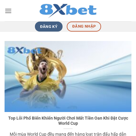
Bỏ
qua
nội
dung
ĐĂNG NHẬP
ĐĂNG KÝ
Top Lỗi Phổ Biến Khiến Người Chơi Mất Tiền Oan Khi Đặt Cược
World Cup
Mỗi mùa World Cup đều mang đến hàng loạt trận đấu hấp dẫn