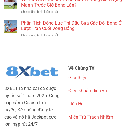
Quản
Tay
Mạnh Trước Giờ Bóng Lăn?
2026
Lý
(All-
ở
Chức năng bình luận bị tắt
Vốn
In)
Tại
Fibonacci
Trong
Sao
Phân Tích Động Lực Thi Đấu Của Các Đội Bóng Ở
Áp
Giải
Kèo
Dụng
Lượt Trận Cuối Vòng Bảng
Đấu
Tài
Cho
World
ở
Chức năng bình luận bị tắt
Xỉu
Chuỗi
Cup
Phân
World
Trận
Tích
Cup
World
Động
Thường
Cup
Lực
Biến
2026
Thi
Động
Đấu
Mạnh
Về Chúng Tôi
Của
Trước
Các
Giờ
Giới thiệu
Đội
Bóng
Bóng
Lăn?
8XBET là nhà cái cá cược
Ở
Điều khoản dịch vụ
Lượt
uy tín số 1 năm 2026. Cung
Trận
cấp sảnh Casino trực
Liên Hệ
Cuối
Vòng
tuyến, Kèo bóng đá tỷ lệ
Bảng
Miễn Trừ Trách Nhiệm
cao và nổ hũ Jackpot cực
lớn, nạp rút 24/7