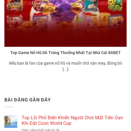
Top Game Nổ Hũ Dễ Trúng Thưởng Nhất Tại Nhà Cái 8XBET
Nếu bạn là fan của game nổ hũ và muốn thử vận may, đừng bỏ
[...]
BÀI ĐĂNG GẦN ĐÂY
Top Lỗi Phổ Biến Khiến Người Chơi Mất Tiền Oan
Khi Đặt Cược World Cup
ở
Chức năng bình luận bị tắt