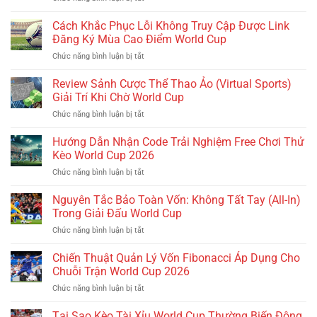
Top
Lỗi
Cách Khắc Phục Lỗi Không Truy Cập Được Link
Phổ
Đăng Ký Mùa Cao Điểm World Cup
Biến
ở
Chức năng bình luận bị tắt
Khiến
Cách
Người
Khắc
Review Sảnh Cược Thể Thao Ảo (Virtual Sports)
Chơi
Phục
Mất
Giải Trí Khi Chờ World Cup
Lỗi
Tiền
ở
Chức năng bình luận bị tắt
Không
Oan
Review
Truy
Khi
Sảnh
Hướng Dẫn Nhận Code Trải Nghiệm Free Chơi Thử
Cập
Đặt
Cược
Được
Kèo World Cup 2026
Cược
Thể
Link
World
ở
Chức năng bình luận bị tắt
Thao
Đăng
Cup
Hướng
Ảo
Ký
Dẫn
Nguyên Tắc Bảo Toàn Vốn: Không Tất Tay (All-In)
(Virtual
Mùa
Nhận
Sports)
Trong Giải Đấu World Cup
Cao
Code
Giải
Điểm
ở
Chức năng bình luận bị tắt
Trải
Trí
World
Nguyên
Nghiệm
Khi
Cup
Tắc
Chiến Thuật Quản Lý Vốn Fibonacci Áp Dụng Cho
Free
Chờ
Bảo
Chơi
Chuỗi Trận World Cup 2026
World
Toàn
Thử
Cup
ở
Chức năng bình luận bị tắt
Vốn:
Kèo
Chiến
Không
World
Thuật
Tại Sao Kèo Tài Xỉu World Cup Thường Biến Động
Tất
Cup