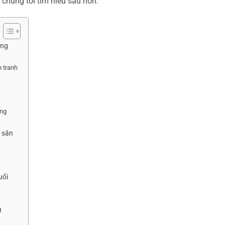
 chúng tôi tìm hiểu sâu hơn.
ảng
 tranh
ắng
g sân
uối
g