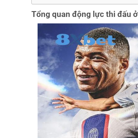
Tổng quan động lực thi đấu ở