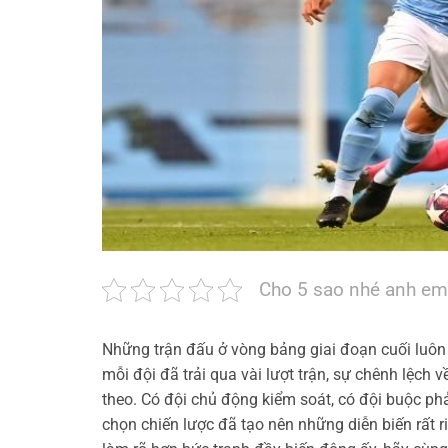
Cho 5 sao nhé anh em
Những trận đấu ở vòng bảng giai đoạn cuối luôn
mỗi đội đã trải qua vài lượt trận, sự chênh lệch 
theo. Có đội chủ động kiểm soát, có đội buộc ph
chọn chiến lược đã tạo nên những diễn biến rất r