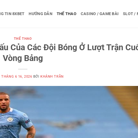
G TIN 8XBET
HƯỚNG DẪN
THỂ THAO
CASINO / GAME BÀI
SLOT /
THỂ THAO
ấu Của Các Đội Bóng Ở Lượt Trận Cu
Vòng Bảng
O
THÁNG 6 16, 2026
BỞI
KHÁNH TRẦN