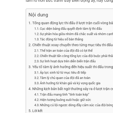
làm rõ hơn bức tranh đầy biến động ấy, hãy cùng
Nội dung
Tổng quan động lực thi đấu ở lượt trận cuối vòng b
Cục diện bảng đấu quyết định tâm lý thi đấu
Sự phân hóa giữa nhóm đã chắc suất và nhóm cạnh
Tác động từ hiệu số bàn thắng
Chiến thuật xoay chuyển theo từng mục tiêu thi đấu
Thế trận an toàn của đội đã có lợi thế
Chiến thuật tấn công tổng lực của đội buộc phải th
Sự linh hoạt dựa trên diễn biến trận đấu
Yếu tố tâm lý ảnh hưởng đến hiệu suất thi đấu tron
Áp lực sinh tử từ mục tiêu đi tiếp
Tâm lý chủ quan của đội đã an toàn
Ảnh hưởng từ khán giả và kỳ vọng quốc gia
Những kịch bản bất ngờ thường xảy ra ở lượt trận c
Trận đấu mang tính “tính toán kép”
Hiện tượng buông xuôi hoặc giữ sức
Những cú lội ngược dòng đầy cảm xúc của đội bón
Lời kết