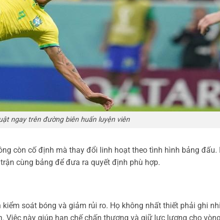
uật ngay trên đường biên huấn luyện viên
hông còn cố định mà thay đổi linh hoạt theo tình hình bảng đấu
ác trận cùng bảng để đưa ra quyết định phù hợp.
kiểm soát bóng và giảm rủi ro. Họ không nhất thiết phải ghi nh
h. Việc này giúp hạn chế chấn thương và giữ lực lượng cho vòng