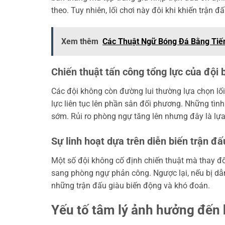
theo. Tuy nhiên, lối chơi này đôi khi khiến trận đ
Xem thêm
Các Thuật Ngữ Bóng Đá Bằng Ti
Chiến thuật tấn công tổng lực của đội 
Các đội không còn đường lui thường lựa chọn lố
lực liên tục lên phần sân đối phương. Những tì
sớm. Rủi ro phòng ngự tăng lên nhưng đây là lựa 
Sự linh hoạt dựa trên diễn biến trận đấ
Một số đội không cố định chiến thuật mà thay đổ
sang phòng ngự phản công. Ngược lại, nếu bị dẫn 
những trận đấu giàu biến động và khó đoán.
Yếu tố tâm lý ảnh hưởng đến h