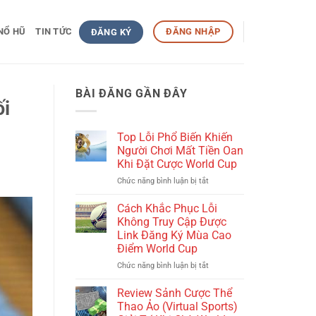
ĐĂNG NHẬP
 NỔ HŨ
TIN TỨC
ĐĂNG KÝ
BÀI ĐĂNG GẦN ĐÂY
ối
Top Lỗi Phổ Biến Khiến
Người Chơi Mất Tiền Oan
Khi Đặt Cược World Cup
ở
Chức năng bình luận bị tắt
Top
Lỗi
Cách Khắc Phục Lỗi
Phổ
Không Truy Cập Được
Biến
Link Đăng Ký Mùa Cao
Khiến
Điểm World Cup
Người
Chơi
ở
Chức năng bình luận bị tắt
Mất
Cách
Tiền
Khắc
Review Sảnh Cược Thể
Oan
Phục
Thao Ảo (Virtual Sports)
Khi
Lỗi