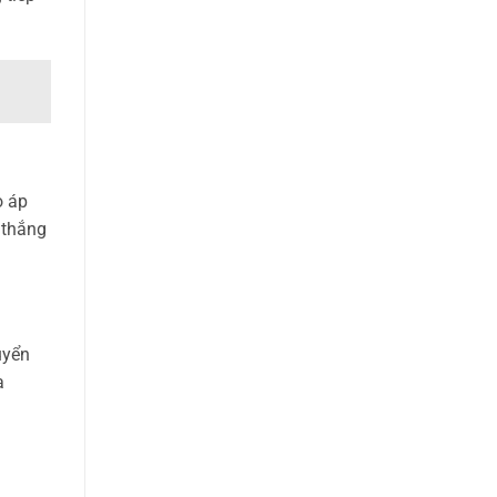
o áp
 thắng
uyển
a