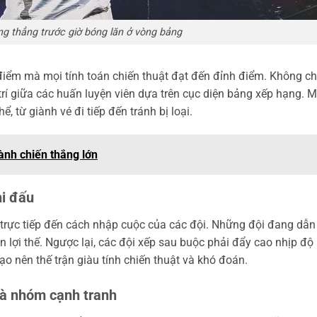
g thẳng trước giờ bóng lăn ở vòng bảng
điểm mà mọi tính toán chiến thuật đạt đến đỉnh điểm. Không chỉ
rí giữa các huấn luyện viên dựa trên cục diện bảng xếp hạng. M
, từ giành vé đi tiếp đến tránh bị loại.
iành chiến thắng lớn
hi đấu
trực tiếp đến cách nhập cuộc của các đội. Những đội đang dẫ
 lợi thế. Ngược lại, các đội xếp sau buộc phải đẩy cao nhịp độ
ạo nên thế trận giàu tính chiến thuật và khó đoán.
và nhóm cạnh tranh