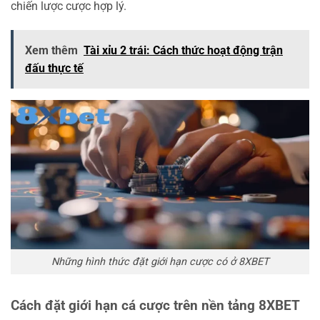
chiến lược cược hợp lý.
Xem thêm
Tài xỉu 2 trái: Cách thức hoạt động trận
đấu thực tế
Những hình thức đặt giới hạn cược có ở 8XBET
Cách đặt giới hạn cá cược trên nền tảng 8XBET