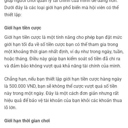
giúp người chơi quản lý tài chính của mình dễ dàng hơn.
Dưới đây là các loại giới hạn phổ biến mà hội viên có thể
thiết lập:
Giới hạn tiền cược
Giới hạn tiền cược là một tính năng cho phép bạn đặt mức
giới hạn tối đa về số tiền cược bạn có thể tham gia trong
một khoảng thời gian nhất định, ví dụ như trong ngày, tuần,
hoặc tháng. Điều này giúp bạn kiểm soát số tiền đã chi ra
và đảm bảo không vượt quá khả năng tài chính của mình.
Chẳng hạn, nếu bạn thiết lập giới hạn tiền cược hàng ngày
là 500.000 VND, bạn sẽ không thể cược vượt quá số tiền
này trong một ngày. Đây là một cách đơn giản nhưng rất
hiệu quả để bảo vệ tài khoản của bạn khỏi các khoản thua
lỗ lớn.
Giới hạn thời gian chơi