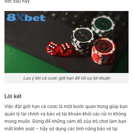
tiếc sau này.
Lưu ý khi cá cược giới hạn để tối ưu lợi nhuận
Lời kết
Việc đặt giới hạn cá cược là một bước quan trọng giúp bạn
quản lý tài chính và bảo vệ tài khoản khỏi các rủi ro không
mong muốn. Đừng để những cám dỗ của trò chơi làm bạn
mất kiểm soát – hãy sử dụng các tính năng bảo vệ tại