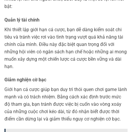
bật:
Quản lý tài chính
Khi thiết lập giới hạn cá cược, bạn dễ dàng kiểm soát chi
tiêu và tránh việc rơi vào tình trạng vượt quá khả năng tài
chính của mình. Điều này đặc biệt quan trọng đối với
những hội viên có ngân sách hạn chế hoặc những ai mong
muốn xây dựng một chiến lược cá cược bền vững và dài
hạn.
Giảm nghiện cờ bạc
Giới hạn cá cược giúp bạn duy trì thói quen chơi game lành
mạnh và có trách nhiệm. Bằng cách xác định trước mức
độ tham gia, bạn tránh được việc bị cuốn vào vòng xoáy
của những cuộc chơi kéo dài, từ đó nhận biết được thời
điểm cần dừng lại và giảm thiểu nguy cơ nghiện cờ bạc.