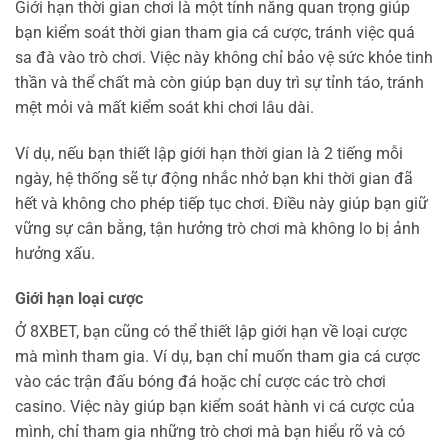
Giới hạn thời gian chơi là một tính năng quan trọng giúp
bạn kiểm soát thời gian tham gia cá cược, tránh việc quá
sa đà vào trò chơi. Việc này không chỉ bảo vệ sức khỏe tinh
thần và thể chất mà còn giúp bạn duy trì sự tỉnh táo, tránh
mệt mỏi và mất kiểm soát khi chơi lâu dài.
Ví dụ, nếu bạn thiết lập giới hạn thời gian là 2 tiếng mỗi
ngày, hệ thống sẽ tự động nhắc nhở bạn khi thời gian đã
hết và không cho phép tiếp tục chơi. Điều này giúp bạn giữ
vững sự cân bằng, tận hưởng trò chơi mà không lo bị ảnh
hưởng xấu.
Giới hạn loại cược
Ở 8XBET, bạn cũng có thể thiết lập giới hạn về loại cược
mà mình tham gia. Ví dụ, bạn chỉ muốn tham gia cá cược
vào các trận đấu bóng đá hoặc chỉ cược các trò chơi
casino. Việc này giúp bạn kiểm soát hành vi cá cược của
mình, chỉ tham gia những trò chơi mà bạn hiểu rõ và có