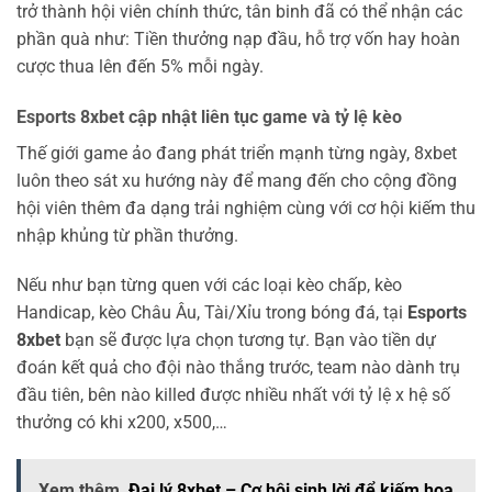
trở thành hội viên chính thức, tân binh đã có thể nhận các
phần quà như: Tiền thưởng nạp đầu, hỗ trợ vốn hay hoàn
cược thua lên đến 5% mỗi ngày.
Esports 8xbet cập nhật liên tục game và tỷ lệ kèo
Thế giới game ảo đang phát triển mạnh từng ngày, 8xbet
luôn theo sát xu hướng này để mang đến cho cộng đồng
hội viên thêm đa dạng trải nghiệm cùng với cơ hội kiếm thu
nhập khủng từ phần thưởng.
Nếu như bạn từng quen với các loại kèo chấp, kèo
Handicap, kèo Châu Âu, Tài/Xỉu trong bóng đá, tại
Esports
8xbet
bạn sẽ được lựa chọn tương tự. Bạn vào tiền dự
đoán kết quả cho đội nào thắng trước, team nào dành trụ
đầu tiên, bên nào killed được nhiều nhất với tỷ lệ x hệ số
thưởng có khi x200, x500,…
Xem thêm
Đại lý 8xbet – Cơ hội sinh lời để kiếm hoa