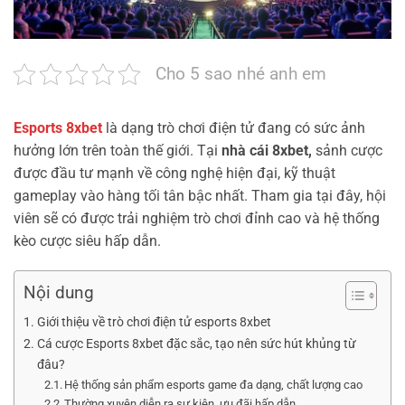
Cho 5 sao nhé anh em
Esports 8xbet
là dạng trò chơi điện tử đang có sức ảnh
hưởng lớn trên toàn thế giới. Tại
nhà cái 8xbet
,
sảnh cược
được đầu tư mạnh về công nghệ hiện đại, kỹ thuật
gameplay vào hàng tối tân bậc nhất. Tham gia tại đây, hội
viên sẽ có được trải nghiệm trò chơi đỉnh cao và hệ thống
kèo cược siêu hấp dẫn.
Nội dung
Giới thiệu về trò chơi điện tử esports 8xbet
Cá cược Esports 8xbet đặc sắc, tạo nên sức hút khủng từ
đâu?
Hệ thống sản phẩm esports game đa dạng, chất lượng cao
Thường xuyên diễn ra sự kiện, ưu đãi hấp dẫn