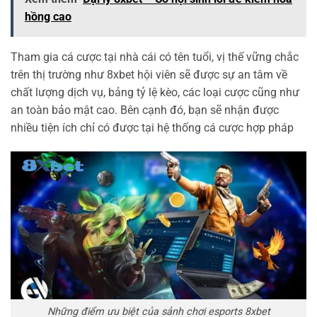
hồng cao
Tham gia cá cược tại nhà cái có tên tuổi, vị thế vững chắc
trên thị trường như 8xbet hội viên sẽ được sự an tâm về
chất lượng dịch vụ, bảng tỷ lệ kèo, các loại cược cũng như
an toàn bảo mật cao. Bên cạnh đó, bạn sẽ nhận được
nhiều tiện ích chỉ có được tại hệ thống cá cược hợp pháp
Những điểm ưu biệt của sảnh chơi esports 8xbet