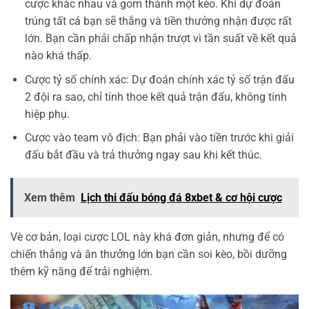
cược khác nhau và gom thành một kèo. Khi dự đoán
trúng tất cả bạn sẽ thắng và tiền thưởng nhận được rất
lớn. Bạn cần phải chấp nhận trượt vì tần suất về kết quả
nào khá thấp.
Cược tỷ số chính xác: Dự đoán chính xác tỷ số trận đấu
2 đội ra sao, chỉ tính thoe kết quả trận đấu, không tính
hiệp phụ.
Cược vào team vô địch: Bạn phải vào tiền trước khi giải
đấu bắt đầu và trả thưởng ngay sau khi kết thúc.
Xem thêm
Lịch thi đấu bóng đá 8xbet & cơ hội cược
Vè cơ bản, loại cược LOL này khá đơn giản, nhưng để có
chiến thắng và ăn thưởng lớn bạn cần soi kèo, bồi dưỡng
thêm kỹ năng để trải nghiệm.