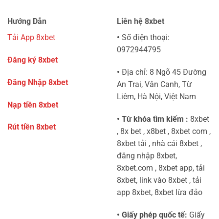
Hướng Dẫn
Liên hệ 8xbet
Tải App 8xbet
•
Số điện thoại:
0972944795
Đăng ký 8xbet
•
Địa chỉ: 8 Ngõ 45 Đường
Đăng Nhập 8xbet
An Trai, Vân Canh, Từ
Liêm, Hà Nội, Việt Nam
Nạp tiền 8xbet
• Từ khóa tìm kiếm :
8xbet
Rút tiền 8xbet
, 8x bet , x8bet , 8xbet com ,
8xbet tải , nhà cái 8xbet ,
đăng nhập 8xbet,
8xbet.com , 8xbet app, tải
8xbet, link vào 8xbet , tải
app 8xbet, 8xbet lừa đảo
• Giấy phép quốc tế:
Giấy