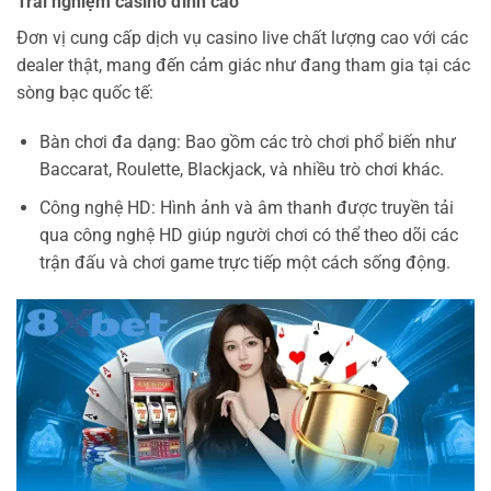
Trải nghiệm casino đỉnh cao
Đơn vị cung cấp dịch vụ casino live chất lượng cao với các
dealer thật, mang đến cảm giác như đang tham gia tại các
sòng bạc quốc tế:
Bàn chơi đa dạng: Bao gồm các trò chơi phổ biến như
Baccarat, Roulette, Blackjack, và nhiều trò chơi khác.
Công nghệ HD: Hình ảnh và âm thanh được truyền tải
qua công nghệ HD giúp người chơi có thể theo dõi các
trận đấu và chơi game trực tiếp một cách sống động.