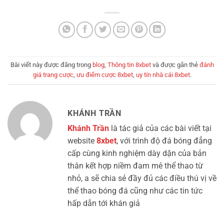
Bài viết này được đăng trong
blog
,
Thông tin 8xbet
và được gắn thẻ
đánh
giá trang cược
,
ưu điểm cược 8xbet
,
uy tín nhà cái 8xbet
.
KHÁNH TRẦN
Khánh Trần
là tác giả của các bài viết tại
website
8xbet
, với trình độ đá bóng đẳng
cấp cùng kinh nghiệm dày dặn của bản
thân kết hợp niềm đam mê thể thao từ
nhỏ, a sẽ chia sẻ đầy đủ các điều thú vị về
thể thao bóng đá cũng như các tin tức
hấp dẫn tới khán giả