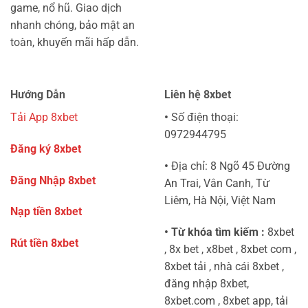
game, nổ hũ. Giao dịch
nhanh chóng, bảo mật an
toàn, khuyến mãi hấp dẫn.
Hướng Dẫn
Liên hệ 8xbet
Tải App 8xbet
•
Số điện thoại:
0972944795
Đăng ký 8xbet
•
Địa chỉ: 8 Ngõ 45 Đường
Đăng Nhập 8xbet
An Trai, Vân Canh, Từ
Liêm, Hà Nội, Việt Nam
Nạp tiền 8xbet
• Từ khóa tìm kiếm :
8xbet
Rút tiền 8xbet
, 8x bet , x8bet , 8xbet com ,
8xbet tải , nhà cái 8xbet ,
đăng nhập 8xbet,
8xbet.com , 8xbet app, tải