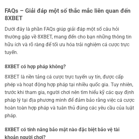
FAQs – Giải đáp một số thắc mắc liên quan đến
8XBET
Dưới đây là phần FAQs giúp giải đáp một số câu hỏi
thường gặp về 8XBET, mang đến cho bạn những thông tin
hữu ích và rõ ràng để tối ưu hóa trải nghiệm cá cược trực
tuyến.
8XBET có hợp pháp không?
8XBET là nền tảng cá cược trực tuyến uy tín, được cấp
phép và hoạt động hợp pháp tại nhiều quốc gia. Tuy nhiên,
trước khi tham gia, người chơi nên tìm hiểu kỹ các quy định
pháp lý tại địa phương mình để đảm bảo rằng việc cá cược
hoàn toàn hợp pháp và tuân thủ đúng các yêu cầu của luật
pháp.
8XBET có tính năng bảo mật nào đặc biệt bảo vệ tài
khoản người chơi?