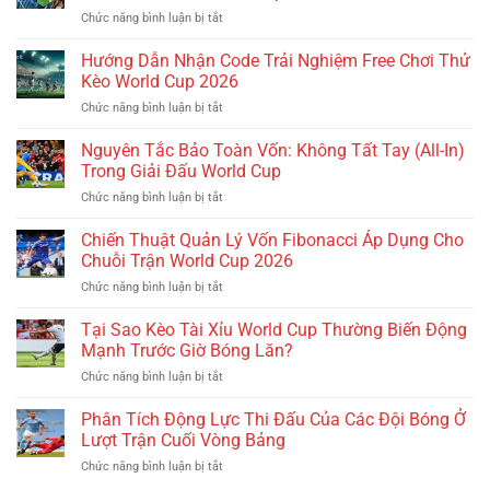
Lỗi
Tiền
ở
Chức năng bình luận bị tắt
Không
Oan
Review
Truy
Khi
Sảnh
Hướng Dẫn Nhận Code Trải Nghiệm Free Chơi Thử
Cập
Đặt
Cược
Được
Kèo World Cup 2026
Cược
Thể
Link
World
ở
Chức năng bình luận bị tắt
Thao
Đăng
Cup
Hướng
Ảo
Ký
Dẫn
Nguyên Tắc Bảo Toàn Vốn: Không Tất Tay (All-In)
(Virtual
Mùa
Nhận
Sports)
Trong Giải Đấu World Cup
Cao
Code
Giải
Điểm
ở
Chức năng bình luận bị tắt
Trải
Trí
World
Nguyên
Nghiệm
Khi
Cup
Tắc
Chiến Thuật Quản Lý Vốn Fibonacci Áp Dụng Cho
Free
Chờ
Bảo
Chơi
Chuỗi Trận World Cup 2026
World
Toàn
Thử
Cup
ở
Chức năng bình luận bị tắt
Vốn:
Kèo
Chiến
Không
World
Thuật
Tại Sao Kèo Tài Xỉu World Cup Thường Biến Động
Tất
Cup
Quản
Tay
Mạnh Trước Giờ Bóng Lăn?
2026
Lý
(All-
ở
Chức năng bình luận bị tắt
Vốn
In)
Tại
Fibonacci
Trong
Sao
Phân Tích Động Lực Thi Đấu Của Các Đội Bóng Ở
Áp
Giải
Kèo
Dụng
Lượt Trận Cuối Vòng Bảng
Đấu
Tài
Cho
World
ở
Chức năng bình luận bị tắt
Xỉu
Chuỗi
Cup
Phân
World