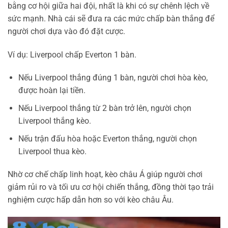
bằng cơ hội giữa hai đội, nhất là khi có sự chênh lệch về
sức mạnh. Nhà cái sẽ đưa ra các mức chấp bàn thắng để
người chơi dựa vào đó đặt cược.
Ví dụ: Liverpool chấp Everton 1 bàn.
Nếu Liverpool thắng đúng 1 bàn, người chơi hòa kèo,
được hoàn lại tiền.
Nếu Liverpool thắng từ 2 bàn trở lên, người chọn
Liverpool thắng kèo.
Nếu trận đấu hòa hoặc Everton thắng, người chọn
Liverpool thua kèo.
Nhờ cơ chế chấp linh hoạt, kèo châu Á giúp người chơi
giảm rủi ro và tối ưu cơ hội chiến thắng, đồng thời tạo trải
nghiệm cược hấp dẫn hơn so với kèo châu Âu.