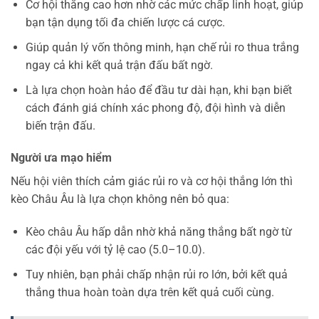
Cơ hội thắng cao hơn nhờ các mức chấp linh hoạt, giúp
bạn tận dụng tối đa chiến lược cá cược.
Giúp quản lý vốn thông minh, hạn chế rủi ro thua trắng
ngay cả khi kết quả trận đấu bất ngờ.
Là lựa chọn hoàn hảo để đầu tư dài hạn, khi bạn biết
cách đánh giá chính xác phong độ, đội hình và diễn
biến trận đấu.
Người ưa mạo hiểm
Nếu hội viên thích cảm giác rủi ro và cơ hội thắng lớn thì
kèo Châu Âu là lựa chọn không nên bỏ qua:
Kèo châu Âu hấp dẫn nhờ khả năng thắng bất ngờ từ
các đội yếu với tỷ lệ cao (5.0–10.0).
Tuy nhiên, bạn phải chấp nhận rủi ro lớn, bởi kết quả
thắng thua hoàn toàn dựa trên kết quả cuối cùng.