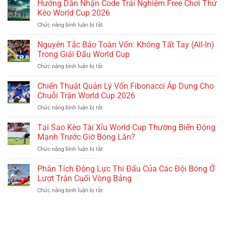
Sảnh
Hướng Dẫn Nhận Code Trải Nghiệm Free Chơi Thử
Cập
Đặt
Cược
Được
Kèo World Cup 2026
Cược
Thể
Link
World
ở
Chức năng bình luận bị tắt
Thao
Đăng
Cup
Hướng
Ảo
Ký
Dẫn
Nguyên Tắc Bảo Toàn Vốn: Không Tất Tay (All-In)
(Virtual
Mùa
Nhận
Sports)
Trong Giải Đấu World Cup
Cao
Code
Giải
Điểm
ở
Chức năng bình luận bị tắt
Trải
Trí
World
Nguyên
Nghiệm
Khi
Cup
Tắc
Chiến Thuật Quản Lý Vốn Fibonacci Áp Dụng Cho
Free
Chờ
Bảo
Chơi
Chuỗi Trận World Cup 2026
World
Toàn
Thử
Cup
ở
Chức năng bình luận bị tắt
Vốn:
Kèo
Chiến
Không
World
Thuật
Tại Sao Kèo Tài Xỉu World Cup Thường Biến Động
Tất
Cup
Quản
Tay
Mạnh Trước Giờ Bóng Lăn?
2026
Lý
(All-
ở
Chức năng bình luận bị tắt
Vốn
In)
Tại
Fibonacci
Trong
Sao
Phân Tích Động Lực Thi Đấu Của Các Đội Bóng Ở
Áp
Giải
Kèo
Dụng
Lượt Trận Cuối Vòng Bảng
Đấu
Tài
Cho
World
ở
Chức năng bình luận bị tắt
Xỉu
Chuỗi
Cup
Phân
World
Trận
Tích
Cup
World
Động
Thường
Cup
Lực
Biến