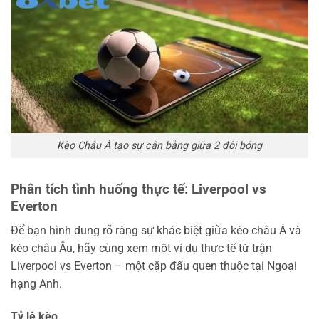
Kèo Châu Á tạo sự cân bằng giữa 2 đội bóng
Phân tích tình huống thực tế: Liverpool vs
Everton
Để bạn hình dung rõ ràng sự khác biệt giữa kèo châu Á và
kèo châu Âu, hãy cùng xem một ví dụ thực tế từ trận
Liverpool vs Everton – một cặp đấu quen thuộc tại Ngoại
hạng Anh.
Tỷ lệ kèo