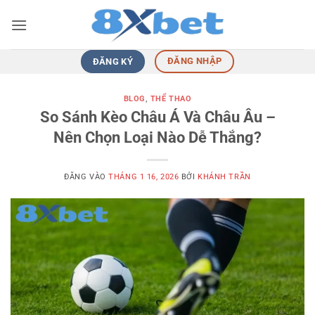
Bỏ
qua
nội
dung
ĐĂNG NHẬP
ĐĂNG KÝ
BLOG
,
THỂ THAO
So Sánh Kèo Châu Á Và Châu Âu –
Nên Chọn Loại Nào Dễ Thắng?
ĐĂNG VÀO
THÁNG 1 16, 2026
BỞI
KHÁNH TRẦN