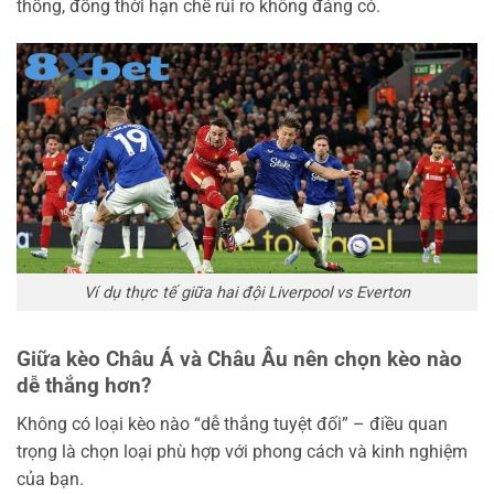
thống, đồng thời hạn chế rủi ro không đáng có.
Ví dụ thực tế giữa hai đội Liverpool vs Everton
Giữa kèo Châu Á và Châu Âu nên chọn kèo nào
dễ thắng hơn?
Không có loại kèo nào “dễ thắng tuyệt đối” – điều quan
trọng là chọn loại phù hợp với phong cách và kinh nghiệm
của bạn.