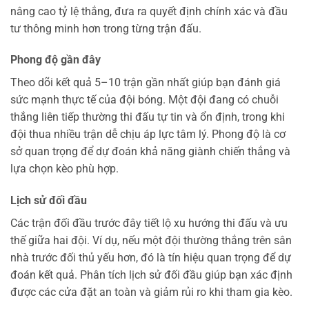
nâng cao tỷ lệ thắng, đưa ra quyết định chính xác và đầu
tư thông minh hơn trong từng trận đấu.
Phong độ gần đây
Theo dõi kết quả 5–10 trận gần nhất giúp bạn đánh giá
sức mạnh thực tế của đội bóng. Một đội đang có chuỗi
thắng liên tiếp thường thi đấu tự tin và ổn định, trong khi
đội thua nhiều trận dễ chịu áp lực tâm lý. Phong độ là cơ
sở quan trọng để dự đoán khả năng giành chiến thắng và
lựa chọn kèo phù hợp.
Lịch sử đối đầu
Các trận đối đầu trước đây tiết lộ xu hướng thi đấu và ưu
thế giữa hai đội. Ví dụ, nếu một đội thường thắng trên sân
nhà trước đối thủ yếu hơn, đó là tín hiệu quan trọng để dự
đoán kết quả. Phân tích lịch sử đối đầu giúp bạn xác định
được các cửa đặt an toàn và giảm rủi ro khi tham gia kèo.