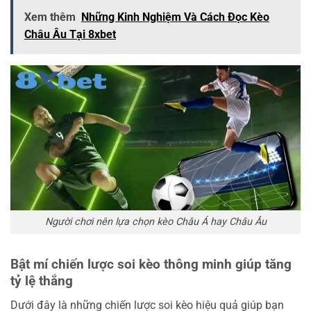
Xem thêm
Những Kinh Nghiệm Và Cách Đọc Kèo
Châu Âu Tại 8xbet
Người chơi nên lựa chọn kèo Châu Á hay Châu Âu
Bật mí chiến lược soi kèo thông minh giúp tăng
tỷ lệ thắng
Dưới đây là những chiến lược soi kèo hiệu quả giúp bạn