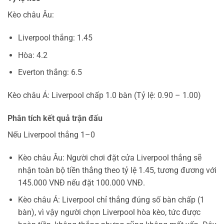
Kèo châu Âu:
Liverpool thắng: 1.45
Hòa: 4.2
Everton thắng: 6.5
Kèo châu Á: Liverpool chấp 1.0 bàn (Tỷ lệ: 0.90 – 1.00)
Phân tích kết quả trận đấu
Nếu Liverpool thắng 1–0
Kèo châu Âu: Người chơi đặt cửa Liverpool thắng sẽ
nhận toàn bộ tiền thắng theo tỷ lệ 1.45, tương đương với
145.000 VNĐ nếu đặt 100.000 VNĐ.
Kèo châu Á: Liverpool chỉ thắng đúng số bàn chấp (1
bàn), vì vậy người chọn Liverpool hòa kèo, tức được