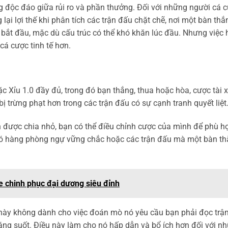
 độc đáo giữa rủi ro và phần thưởng. Đối với những người cá 
lại lợi thế khi phân tích các trận đấu chặt chẽ, nơi một bàn th
 bắt đầu, mặc dù cấu trúc có thể khó khăn lúc đầu. Nhưng việc 
cá cược tinh tế hơn.
ặc Xỉu 1.0 đầy đủ, trong đó bạn thắng, thua hoặc hòa, cược tài x
ị trừng phạt hơn trong các trận đấu có sự cạnh tranh quyết liệt
ạn được chia nhỏ, bạn có thể điều chỉnh cược của mình để phù h
 có hàng phòng ngự vững chắc hoặc các trận đấu mà một bàn t
 chinh phục đại dương siêu đỉnh
này không dành cho việc đoán mò nó yêu cầu bạn phải đọc trận
áng suốt. Điều này làm cho nó hấp dẫn và bổ ích hơn đối với n