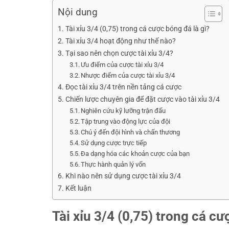
Nội dung
Tài xỉu 3/4 (0,75) trong cá cược bóng đá là gì?
Tài xỉu 3/4 hoạt động như thế nào?
Tại sao nên chọn cược tài xỉu 3/4?
Ưu điểm của cược tài xỉu 3/4
Nhược điểm của cược tài xỉu 3/4
Đọc tài xỉu 3/4 trên nền tảng cá cược
Chiến lược chuyên gia để đặt cược vào tài xỉu 3/4
Nghiên cứu kỹ lưỡng trận đấu
Tập trung vào động lực của đội
Chú ý đến đội hình và chấn thương
Sử dụng cược trực tiếp
Đa dạng hóa các khoản cược của bạn
Thực hành quản lý vốn
Khi nào nên sử dụng cược tài xỉu 3/4
Kết luận
Tài xỉu 3/4 (0,75) trong cá cư