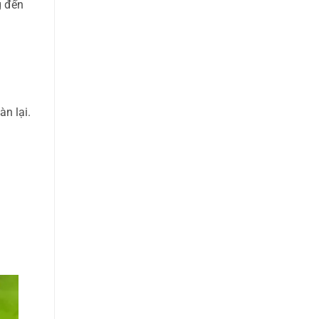
g đến
àn lại.