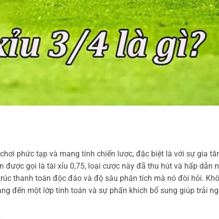
chơi phức tạp và mang tính chiến lược, đặc biệt là với sự gia t
n được gọi là tài xỉu 0,75, loại cược này đã thu hút và hấp dẫn 
 trúc thanh toán độc đáo và độ sâu phân tích mà nó đòi hỏi. Kh
ang đến một lớp tính toán và sự phấn khích bổ sung giúp trải n