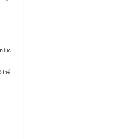
n lúc
ó thể