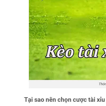
Thông
Tại sao nên chọn cược tài xỉu