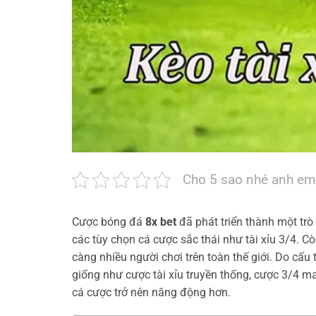
Cho 5 sao nhé anh em
Cược bóng đá
8x bet
đã phát triển thành một trò 
các tùy chọn cá cược sắc thái như tài xỉu 3/4. Cò
càng nhiều người chơi trên toàn thế giới. Do cấu
giống như cược tài xỉu truyền thống, cược 3/4 m
cá cược trở nên năng động hơn.