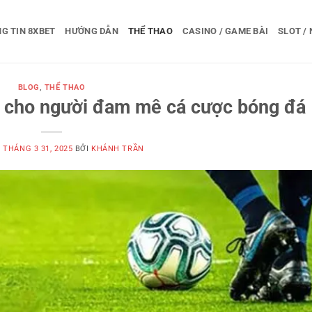
G TIN 8XBET
HƯỚNG DẪN
THỂ THAO
CASINO / GAME BÀI
SLOT /
BLOG
,
THỂ THAO
n cho người đam mê cá cược bóng đá
O
THÁNG 3 31, 2025
BỞI
KHÁNH TRẦN