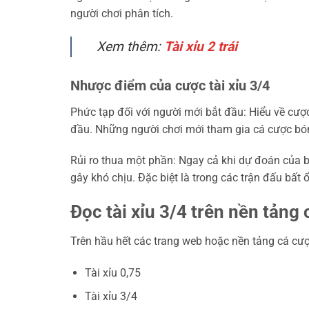
người chơi phân tích.
Xem thêm:
Tài xỉu 2 trái
Nhược điểm của cược tài xỉu 3/4
Phức tạp đối với người mới bắt đầu: Hiểu về cượ
đầu. Những người chơi mới tham gia cá cược bón
Rủi ro thua một phần: Ngay cả khi dự đoán của 
gây khó chịu. Đặc biệt là trong các trận đấu bất
Đọc tài xỉu 3/4 trên nền tảng
Trên hầu hết các trang web hoặc nền tảng cá cược
Tài xỉu 0,75
Tài xỉu 3/4