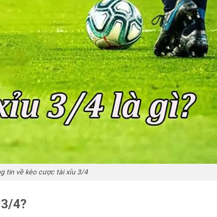
 tin về kèo cược tài xỉu 3/4
 3/4?