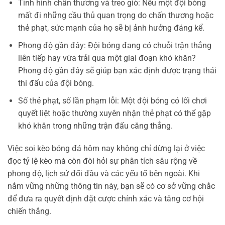
Tình hình chấn thương và treo giò: Nếu một đội bóng
mất đi những cầu thủ quan trọng do chấn thương hoặc
thẻ phạt, sức mạnh của họ sẽ bị ảnh hưởng đáng kể.
Phong độ gần đây: Đội bóng đang có chuỗi trận thắng
liên tiếp hay vừa trải qua một giai đoạn khó khăn?
Phong độ gần đây sẽ giúp bạn xác định được trạng thái
thi đấu của đội bóng.
Số thẻ phạt, số lần phạm lỗi: Một đội bóng có lối chơi
quyết liệt hoặc thường xuyên nhận thẻ phạt có thể gặp
khó khăn trong những trận đấu căng thẳng.
Việc soi kèo bóng đá hôm nay không chỉ dừng lại ở việc
đọc tỷ lệ kèo mà còn đòi hỏi sự phân tích sâu rộng về
phong độ, lịch sử đối đầu và các yếu tố bên ngoài. Khi
nắm vững những thông tin này, bạn sẽ có cơ sở vững chắc
để đưa ra quyết định đặt cược chính xác và tăng cơ hội
chiến thắng.