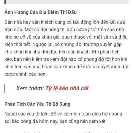
Ảnh Hưởng Của Địa Điểm Thi Đấu
Sân nhà hay sân khách cũng có tác động lớn đến kết quả
trận đấu. Một số đội bóng thi đấu cực kỳ tốt trên sân nhà
nhờ sự cổ vũ của khán giả, quen thuộc với mặt sân và điều
kiện thời tiết. Ngược lại, có những đội thường xuyên gặp
khó khăn khi phải thi đấu trên sân khách. Khi phân tích
kèo, bạn nên kiểm tra xem đội nào có phong độ tốt hơn khi
chơi trên sân nhà hoặc sân khách để đưa ra quyết định đặt
cược chính xác hơn.
Xem thêm:
Tỷ lệ kèo nhà cái
Phân Tích Các Yếu Tố Bổ Sung
Ngoài các yếu tố trên, để có cái nhìn toàn diện hơn trong
soi kèo bóng đá hôm nay, bạn cũng nên xem xét: