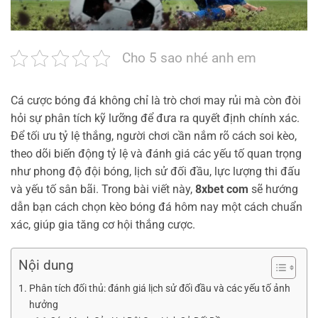
Cho 5 sao nhé anh em
Cá cược bóng đá không chỉ là trò chơi may rủi mà còn đòi
hỏi sự phân tích kỹ lưỡng để đưa ra quyết định chính xác.
Để tối ưu tỷ lệ thắng, người chơi cần nắm rõ cách soi kèo,
theo dõi biến động tỷ lệ và đánh giá các yếu tố quan trọng
như phong độ đội bóng, lịch sử đối đầu, lực lượng thi đấu
và yếu tố sân bãi. Trong bài viết này,
8xbet com
sẽ hướng
dẫn bạn cách chọn kèo bóng đá hôm nay một cách chuẩn
xác, giúp gia tăng cơ hội thắng cược.
Nội dung
Phân tích đối thủ: đánh giá lịch sử đối đầu và các yếu tố ảnh
hưởng