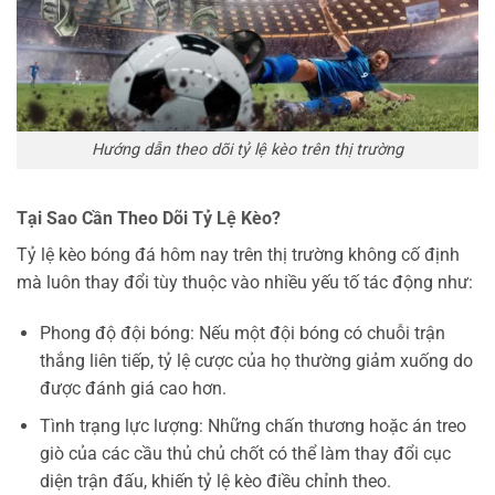
Hướng dẫn theo dõi tỷ lệ kèo trên thị trường
Tại Sao Cần Theo Dõi Tỷ Lệ Kèo?
Tỷ lệ kèo bóng đá hôm nay trên thị trường không cố định
mà luôn thay đổi tùy thuộc vào nhiều yếu tố tác động như:
Phong độ đội bóng: Nếu một đội bóng có chuỗi trận
thắng liên tiếp, tỷ lệ cược của họ thường giảm xuống do
được đánh giá cao hơn.
Tình trạng lực lượng: Những chấn thương hoặc án treo
giò của các cầu thủ chủ chốt có thể làm thay đổi cục
diện trận đấu, khiến tỷ lệ kèo điều chỉnh theo.