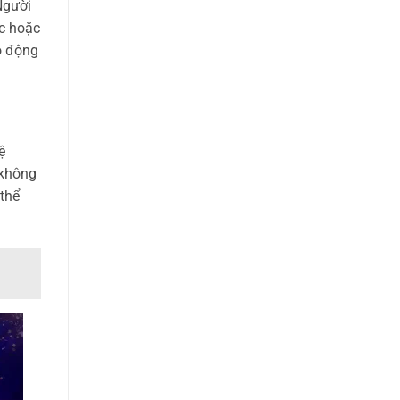
Người
ác hoặc
o động
ệ
 không
 thể