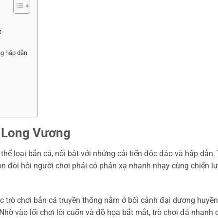
t
ng hấp dẫn
g
á Long Vương
 thể loại bắn cá, nổi bật với những cải tiến độc đáo và hấp dẫn.
còn đòi hỏi người chơi phải có phản xạ nhanh nhạy cùng chiến l
 trò chơi bắn cá truyền thống nằm ở bối cảnh đại dương huyền 
. Nhờ vào lối chơi lôi cuốn và đồ họa bắt mắt, trò chơi đã nhanh