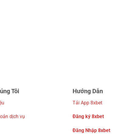
úng Tôi
Hướng Dẫn
iệu
Tải App 8xbet
oản dịch vụ
Đăng ký 8xbet
Đăng Nhập 8xbet