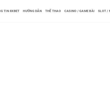
G TIN 8XBET
HƯỚNG DẪN
THỂ THAO
CASINO / GAME BÀI
SLOT /