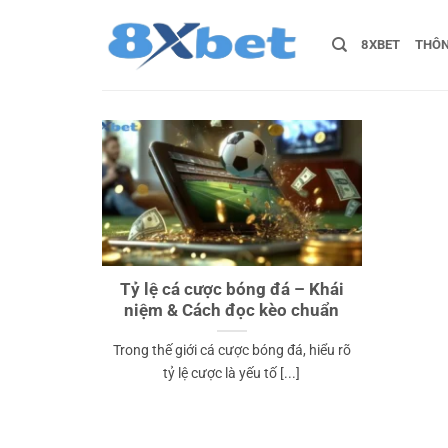
Bỏ
qua
8XBET
THÔN
nội
dung
Tỷ lệ cá cược bóng đá – Khái
niệm & Cách đọc kèo chuẩn
Trong thế giới cá cược bóng đá, hiểu rõ
tỷ lệ cược là yếu tố [...]