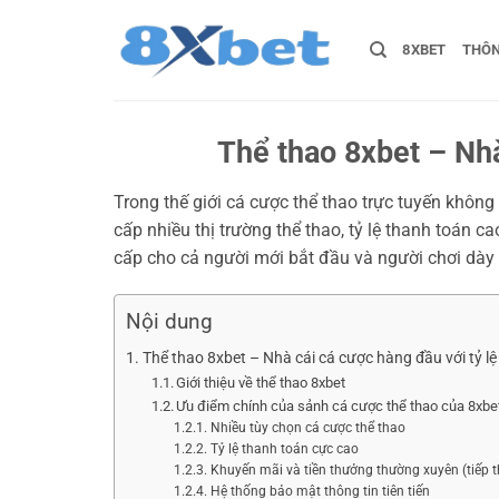
Bỏ
qua
8XBET
THÔN
nội
dung
Thể thao 8xbet – Nhà
Trong thế giới cá cược thể thao trực tuyến không
cấp nhiều thị trường thể thao, tỷ lệ thanh toán 
cấp cho cả người mới bắt đầu và người chơi dày
Nội dung
Thể thao 8xbet – Nhà cái cá cược hàng đầu với tỷ 
Giới thiệu về thể thao 8xbet
Ưu điểm chính của sảnh cá cược thể thao của 8xbe
Nhiều tùy chọn cá cược thể thao
Tỷ lệ thanh toán cực cao
Khuyến mãi và tiền thưởng thường xuyên (tiếp t
Hệ thống bảo mật thông tin tiên tiến