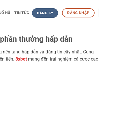
ĐĂNG NHẬP
 NỔ HŨ
TIN TỨC
ĐĂNG KÝ
c phần thưởng hấp dẫn
ng nền tảng hấp dẫn và đáng tin cậy nhất. Cung
ên tiến.
8xbet
mang đến trải nghiệm cá cược cao