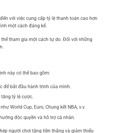
đến với việc cung cấp tỷ lệ thanh toán cao hơn
 mình một cách đáng kể.
ó thể tham gia một cách tự do. Đối với những
n.
rình này có thể bao gồm:
c để bắt đầu hành trình của mình.
tăng tỷ lệ cược.
 như World Cup, Euro, Chung kết NBA, v.v.
thưởng độc quyền và hỗ trợ cá nhân.
hép người chơi tăng tiền thắng và giảm thiểu