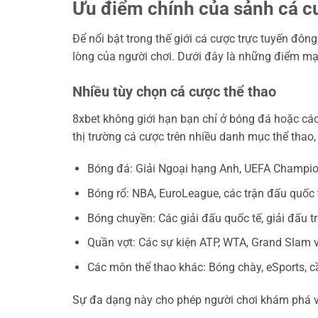
Ưu điểm chính của sảnh cá c
Để nổi bật trong thế giới cá cược trực tuyến đôn
lòng của người chơi. Dưới đây là những điểm mạ
Nhiều tùy chọn cá cược thể thao
8xbet không giới hạn bạn chỉ ở bóng đá hoặc các
thị trường cá cược trên nhiều danh mục thể thao
Bóng đá: Giải Ngoại hạng Anh, UEFA Champions
Bóng rổ: NBA, EuroLeague, các trận đấu quốc 
Bóng chuyền: Các giải đấu quốc tế, giải đấu t
Quần vợt: Các sự kiện ATP, WTA, Grand Slam v
Các môn thể thao khác: Bóng chày, eSports, cầu
Sự đa dạng này cho phép người chơi khám phá và