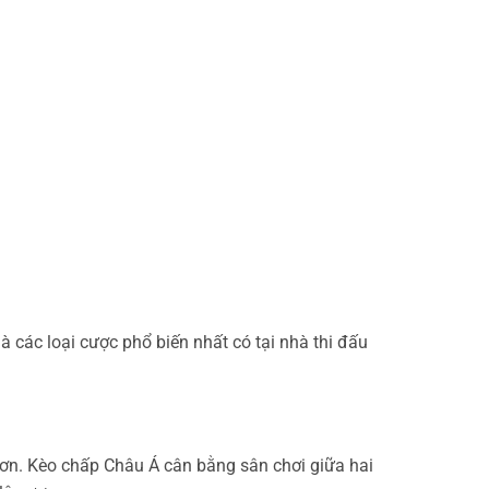
 các loại cược phổ biến nhất có tại nhà thi đấu
hơn. Kèo chấp Châu Á cân bằng sân chơi giữa hai