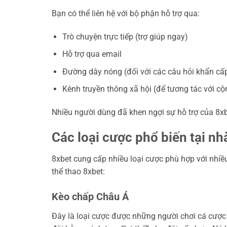
Bạn có thể liên hệ với bộ phận hỗ trợ qua:
Trò ​​chuyện trực tiếp (trợ giúp ngay)
Hỗ trợ qua email
Đường dây nóng (đối với các câu hỏi khẩn cấ
Kênh truyền thông xã hội (để tương tác với c
Nhiều người dùng đã khen ngợi sự hỗ trợ của 8xb
Các loại cược phổ biến tại nh
8xbet cung cấp nhiều loại cược phù hợp với nhiều
thể thao 8xbet:
Kèo chấp Châu Á
Đây là loại cược được những người chơi cá cược