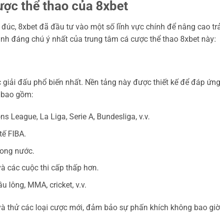
ược thể thao của 8xbet
g đúc, 8xbet đã đầu tư vào một số lĩnh vực chính để nâng cao t
nh đáng chú ý nhất của trung tâm cá cược thể thao 8xbet này:
 giải đấu phổ biến nhất. Nền tảng này được thiết kế để đáp ứn
, bao gồm:
 League, La Liga, Serie A, Bundesliga, v.v.
tế FIBA.
rong nước.
à các cuộc thi cấp thấp hơn.
 lông, MMA, cricket, v.v.
 thử các loại cược mới, đảm bảo sự phấn khích không bao giờ